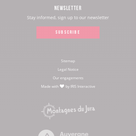
Facebook
Instagram
Youtube
Twitter
NEWSLETTER
page:
page:
page:
page:
Stay informed, sign up to our newsletter
SUBSCRIBE
Sitemap
Legal Notice
Our engagements
Made with
by
IRIS Interactive
love