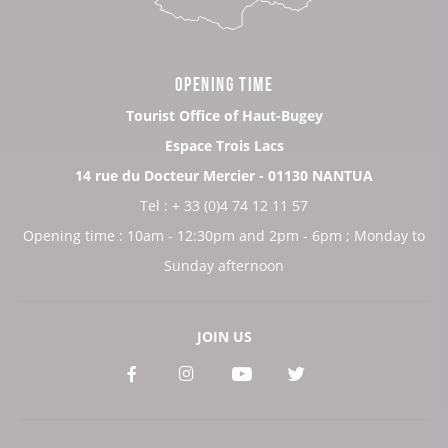
OPENING TIME
Tourist Office of Haut-Bugey
Espace Trois Lacs
14 rue du Docteur Mercier - 01130 NANTUA
Tel : + 33 (0)4 74 12 11 57
Opening time : 10am - 12:30pm and 2pm - 6pm ; Monday to
Sunday afternoon
JOIN US
See
See
See
See
our
our
our
our