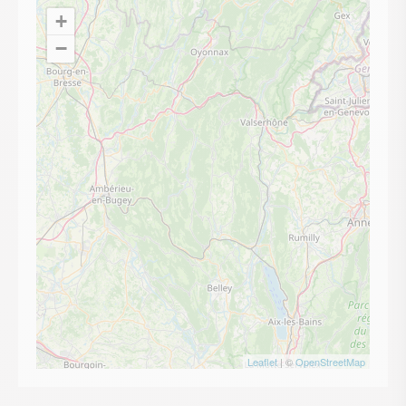
+
−
Leaflet
| ©
OpenStreetMap