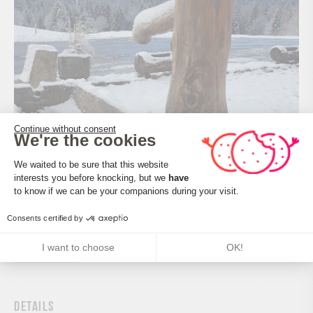
Continue without consent
We're the cookies
Consent Management Platform: Perso
We waited to be sure that this website
Description
interests you before knocking, but we
have
Axeptio consent
to know if we can be your companions during your visit.
Consents certified by
Languages
I want to choose
OK!
French
Details