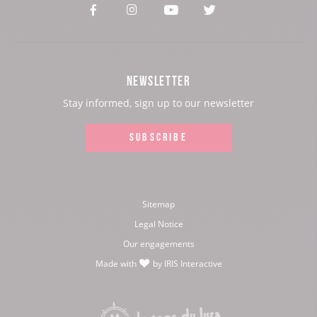
See
See
See
See
our
our
our
our
Facebook
Instagram
Youtube
Twitter
NEWSLETTER
page:
page:
page:
page:
Stay informed, sign up to our newsletter
SUBSCRIBE
Sitemap
Legal Notice
Our engagements
Made with
by
IRIS Interactive
love