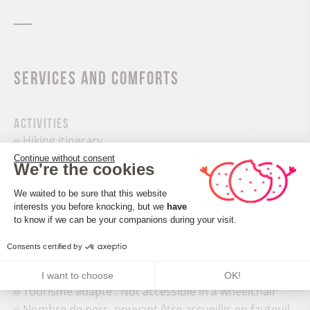
Services and comforts
Activities
Hiking itinerary
Continue without consent
Pedestrian sports
We're the cookies
Consent Management Platform: Perso
We waited to be sure that this website
interests you before knocking, but we
have
Axeptio consent
to know if we can be your companions during your visit.
Consents certified by
Accueil des personnes en situation de handicap
I want to choose
OK!
Tourisme adapté : Not accessible in a wheelchair
Nombre de pers. pouvant être accueillis en fauteuil