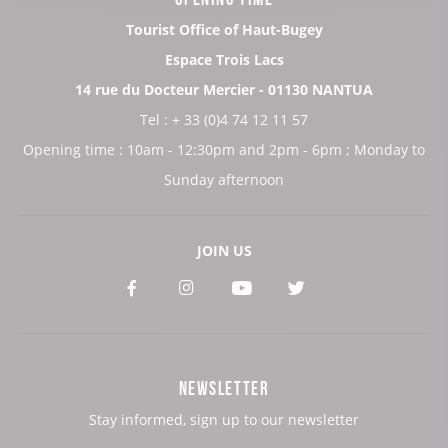
Tourist Office of Haut-Bugey
Espace Trois Lacs
14 rue du Docteur Mercier - 01130 NANTUA
Tel : + 33 (0)4 74 12 11 57
Opening time : 10am - 12:30pm and 2pm - 6pm ; Monday to
Sunday afternoon
JOIN US
See
See
See
See
our
our
our
our
Facebook
Instagram
Youtube
Twitter
NEWSLETTER
page:
page:
page:
page:
Stay informed, sign up to our newsletter