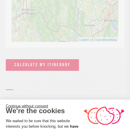
Leaflet
| ©
OpenStreetMap
CALCULATE MY ITINERARY
Continue without consent
We're the cookies
Services and comforts
Consent Management Platform: Perso
We waited to be sure that this website
interests you before knocking, but we
have