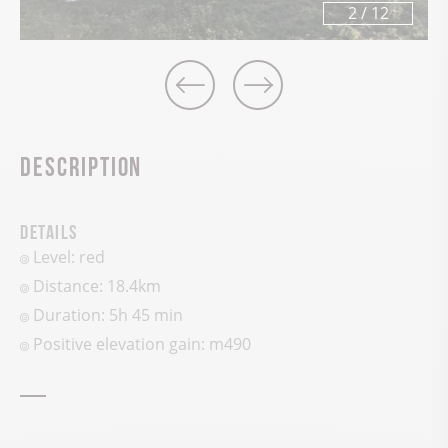
3
/
12
Description
Details
Level: red
Distance: 18.4km
Duration: 5h 45 min
Positive elevation gain:
m
490