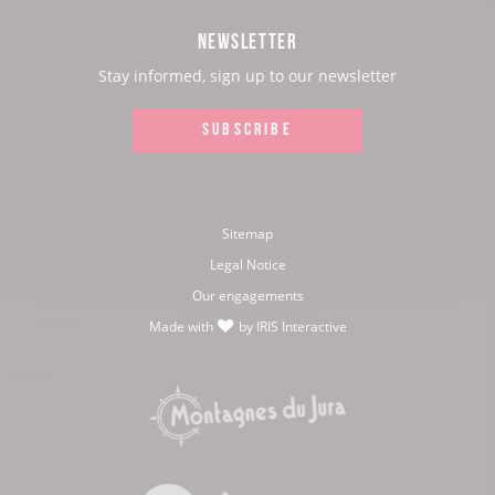
Facebook
Instagram
Youtube
Twitter
NEWSLETTER
page:
page:
page:
page:
Stay informed, sign up to our newsletter
SUBSCRIBE
Sitemap
Legal Notice
Our engagements
Made with
by
IRIS Interactive
love