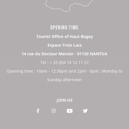
OPENING TIME
Tourist Office of Haut-Bugey
Espace Trois Lacs
14 rue du Docteur Mercier - 01130 NANTUA
Tel : + 33 (0)4 74 12 11 57
Opening time : 10am - 12:30pm and 2pm - 6pm ; Monday to
Sunday afternoon
JOIN US
See
See
See
See
our
our
our
our