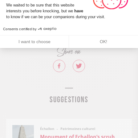
Descriptif handicap visuel : Aucune valeur
Consent Management Platform: Perso
We waited to be sure that this website
Descriptif handicap auditif : Aucune valeur
interests you before knocking, but we
have
Axeptio consent
Marque tourisme et Handicap : Aucune valeur
to know if we can be your companions during your visit.
Consents certified by
I want to choose
OK!
Share on
Suggestions
Patrimoines culturel
Échallon
Monument of Echallon’s scrub