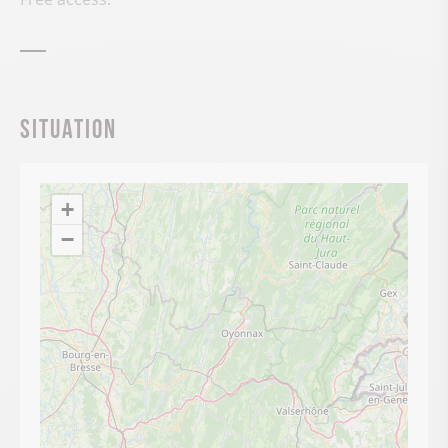
Situation
+
−