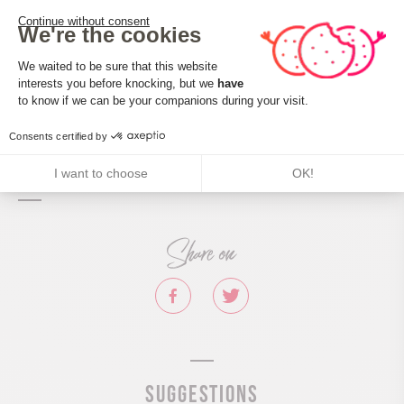
Nombre de pers. pouvant être accueillis en fauteuil
Continue without consent
We're the cookies
roulant : Aucune valeur
Consent Management Platform: Perso
Descriptif handicap mental : Aucune valeur
We waited to be sure that this website
Descriptif handicap moteur : Aucune valeur
interests you before knocking, but we
have
Axeptio consent
to know if we can be your companions during your visit.
Descriptif handicap visuel : Aucune valeur
Descriptif handicap auditif : Aucune valeur
Consents certified by
Marque tourisme et Handicap : Aucune valeur
I want to choose
OK!
Share on
Suggestions