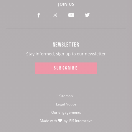
JOIN US
See
See
See
See
our
our
our
our
Facebook
Instagram
Youtube
Twitter
NEWSLETTER
page:
page:
page:
page:
Stay informed, sign up to our newsletter
SUBSCRIBE
Sitemap
Legal Notice
Our engagements
Made with
by
IRIS Interactive
love