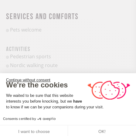
Services and comforts
Pets welcome
Activities
Pedestrian sports
Nordic walking route
Continue without consent
We're the cookies
Equipments
Car park
Consent Management Platform: Perso
We waited to be sure that this website
interests you before knocking, but we
have
Axeptio consent
to know if we can be your companions during your visit.
Consents certified by
I want to choose
OK!