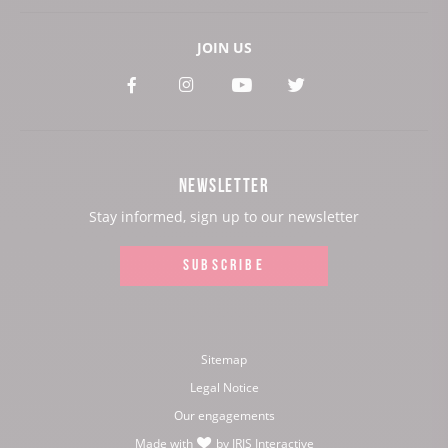
JOIN US
See
See
See
See
our
our
our
our
Facebook
Instagram
Youtube
Twitter
NEWSLETTER
page:
page:
page:
page:
Stay informed, sign up to our newsletter
SUBSCRIBE
Sitemap
Legal Notice
Our engagements
Made with
by
IRIS Interactive